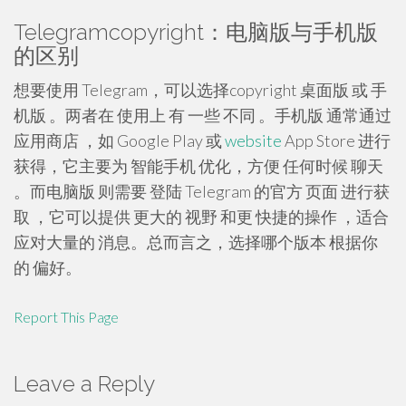
Telegramcopyright：电脑版与手机版
的区别
想要使用 Telegram，可以选择copyright 桌面版 或 手
机版 。两者在 使用上 有 一些 不同 。手机版 通常通过
应用商店 ，如 Google Play 或
website
App Store 进行
获得，它主要为 智能手机 优化，方便 任何时候 聊天
。而电脑版 则需要 登陆 Telegram 的官方 页面 进行获
取 ，它可以提供 更大的 视野 和更 快捷的操作 ，适合
应对大量的 消息。总而言之，选择哪个版本 根据你
的 偏好。
Report This Page
Leave a Reply