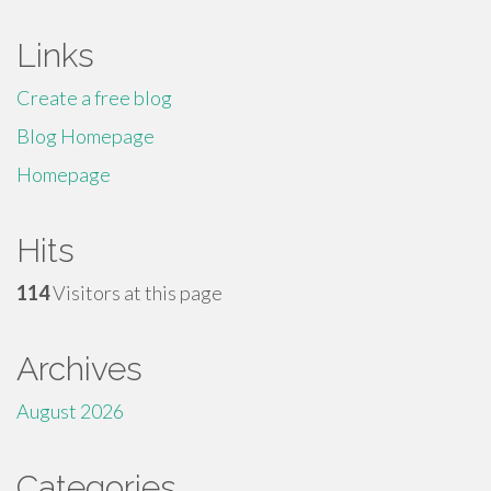
Links
Create a free blog
Blog Homepage
Homepage
Hits
114
Visitors at this page
Archives
August 2026
Categories