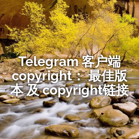
Telegram 客户端
copyright： 最佳版
本 及 copyright链接