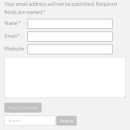
Your email address will not be published.
Required
fields are marked
*
Name
*
Email
*
Website
Search
for: